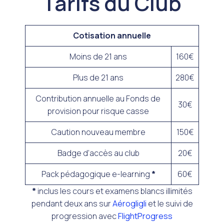
Tarifs du Club
Cotisation annuelle
Moins de 21 ans
160€
Plus de 21 ans
280€
Contribution annuelle au Fonds de
30€
provision pour risque casse
Caution nouveau membre
150€
Badge d’accès au club
20€
Pack pédagogique e-learning
*
60€
*
inclus les cours et examens blancs illimités
pendant deux ans sur
Aérogligli
et le suivi de
progression avec
FlightProgress