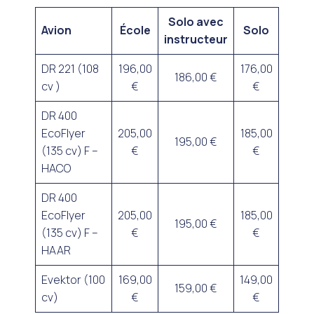
Solo avec
Avion
École
Solo
instructeur
DR 221 (108
196,00
176,00
186,00 €
cv )
€
€
DR 400
EcoFlyer
205,00
185,00
195,00 €
(135 cv) F –
€
€
HACO
DR 400
EcoFlyer
205,00
185,00
195,00 €
(135 cv) F –
€
€
HAAR
Evektor (100
169,00
149,00
159,00 €
cv)
€
€