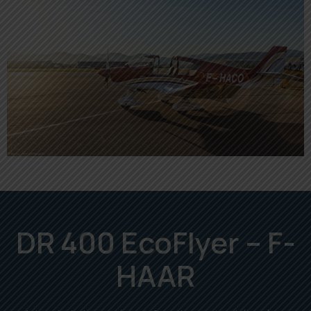
DR 400 EcoFlyer – F-
HAAR