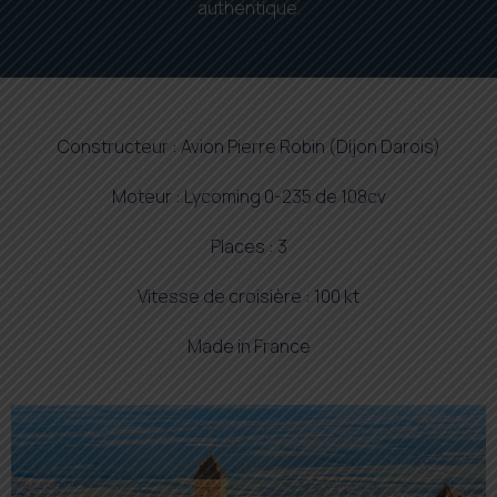
authentique.
Constructeur : Avion Pierre Robin (Dijon Darois)
Moteur : Lycoming 0-235 de 108cv
Places : 3
Vitesse de croisière : 100 kt
Made in France