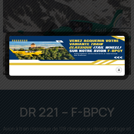
DR 221 – F-BPCY
Avion à train classique de 108 chevaux au design vintage et