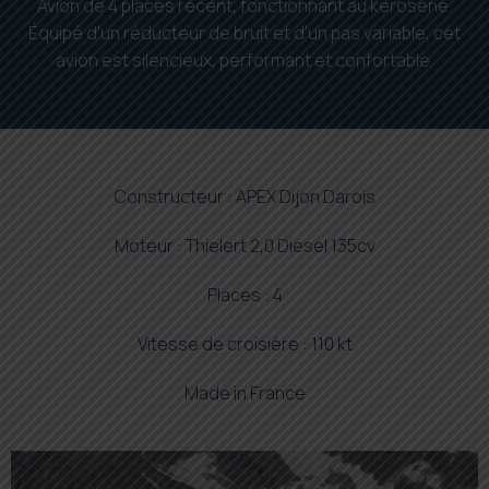
Avion de 4 places récent, fonctionnant au kérosène.
Équipé d’un réducteur de bruit et d’un pas variable, cet
avion est silencieux, performant et confortable.
Constructeur : APEX Dijon Darois
Moteur : Thielert 2,0 Diesel 135cv
Places : 4
Vitesse de croisière : 110 kt
Made in France