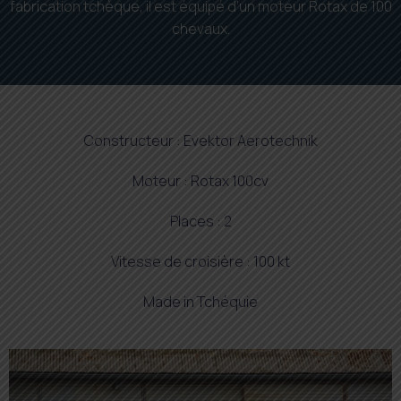
fabrication tchèque, il est équipé d’un moteur Rotax de 100
chevaux.
Constructeur : Evektor Aerotechnik
Moteur : Rotax 100cv
Places : 2
Vitesse de croisière : 100 kt
Made in Tchéquie