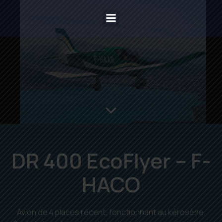
DR 400 EcoFlyer – F-
HACO
Avion de 4 places récent, fonctionnant au kérosène.